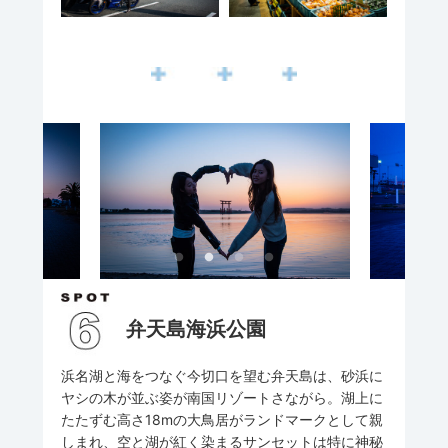
弁天島海浜公園
浜名湖と海をつなぐ今切口を望む弁天島は、砂浜に
ヤシの木が並ぶ姿が南国リゾートさながら。湖上に
たたずむ高さ18mの大鳥居がランドマークとして親
しまれ、空と湖が紅く染まるサンセットは特に神秘